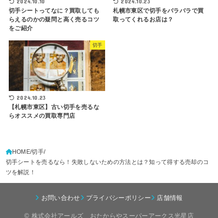
2024.10.10
2024.10.23
切手シートってなに？買取しても
札幌市東区で切手をバラバラで買
らえるのかの疑問と高く売るコツ
取ってくれるお店は？
をご紹介
切手
2024.10.23
【札幌市東区】古い切手を売るな
らオススメの買取専門店
HOME
切手
切手シートを売るなら！失敗しないための方法とは？知って得する売却のコ
ツを解説！
お問い合わせ
プライバシーポリシー
店舗情報
© 株式会社アールズ おたからやスーパーアークス光星店